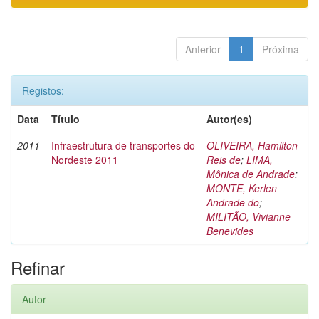
Anterior
1
Próxima
Registos:
Data
Título
Autor(es)
2011
Infraestrutura de transportes do
OLIVEIRA, Hamilton
Nordeste 2011
Reis de
;
LIMA,
Mônica de Andrade
;
MONTE, Kerlen
Andrade do
;
MILITÃO, Vivianne
Benevides
Refinar
Autor