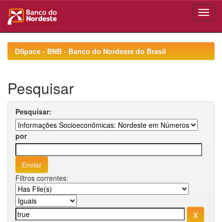
Skip
navigation
DSpace - BNB - Banco do Nordeste do Brasil
Pesquisar
Pesquisar:
por
Filtros correntes: