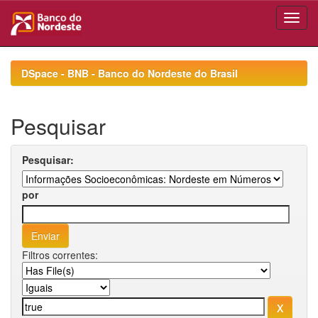
Skip
navigation
DSpace - BNB - Banco do Nordeste do Brasil
Pesquisar
Pesquisar:
por
Filtros correntes: