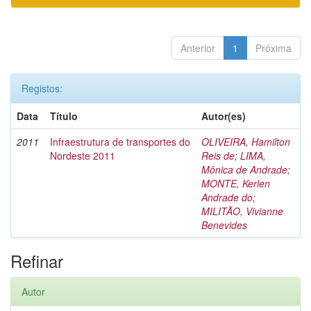
Anterior
1
Próxima
Registos:
Data
Título
Autor(es)
2011
Infraestrutura de transportes do
OLIVEIRA, Hamilton
Nordeste 2011
Reis de
;
LIMA,
Mônica de Andrade
;
MONTE, Kerlen
Andrade do
;
MILITÃO, Vivianne
Benevides
Refinar
Autor