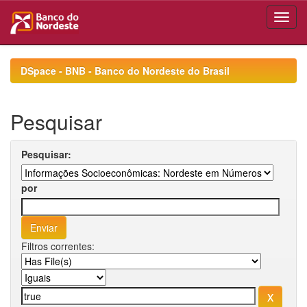
Skip
navigation
DSpace - BNB - Banco do Nordeste do Brasil
Pesquisar
Pesquisar:
por
Filtros correntes: