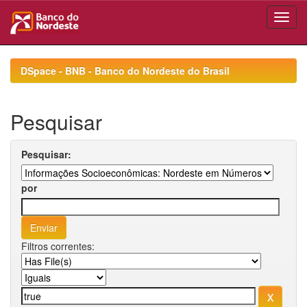
Skip
navigation
DSpace - BNB - Banco do Nordeste do Brasil
Pesquisar
Pesquisar:
por
Filtros correntes: