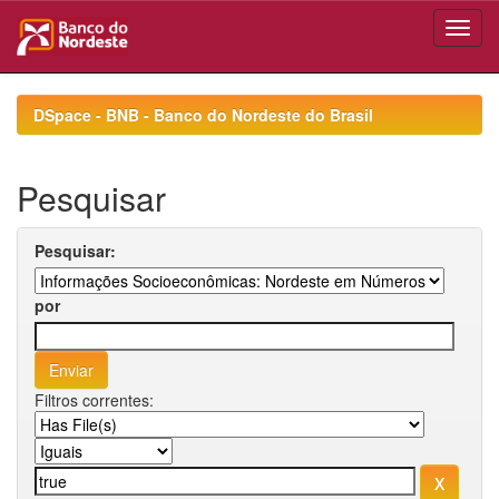
Skip
navigation
DSpace - BNB - Banco do Nordeste do Brasil
Pesquisar
Pesquisar:
por
Filtros correntes: