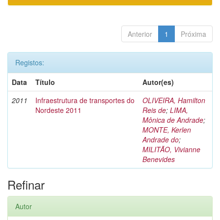
Anterior
1
Próxima
Registos:
Data
Título
Autor(es)
2011
Infraestrutura de transportes do
OLIVEIRA, Hamilton
Nordeste 2011
Reis de
;
LIMA,
Mônica de Andrade
;
MONTE, Kerlen
Andrade do
;
MILITÃO, Vivianne
Benevides
Refinar
Autor