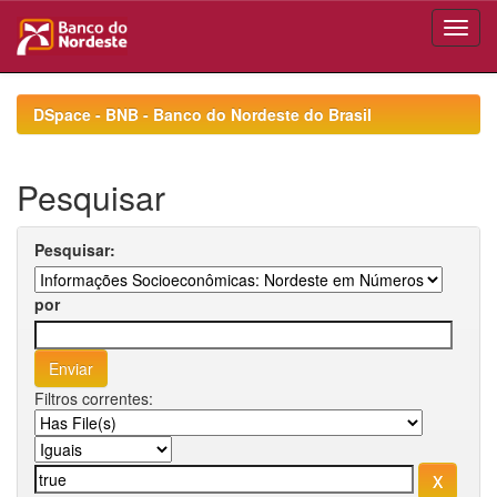
Skip
navigation
DSpace - BNB - Banco do Nordeste do Brasil
Pesquisar
Pesquisar:
por
Filtros correntes: