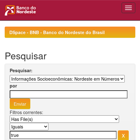
Skip
navigation
DSpace - BNB - Banco do Nordeste do Brasil
Pesquisar
Pesquisar:
por
Filtros correntes: