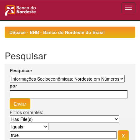
Skip
navigation
DSpace - BNB - Banco do Nordeste do Brasil
Pesquisar
Pesquisar:
por
Filtros correntes: