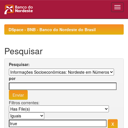
Skip
navigation
DSpace - BNB - Banco do Nordeste do Brasil
Pesquisar
Pesquisar:
por
Filtros correntes: