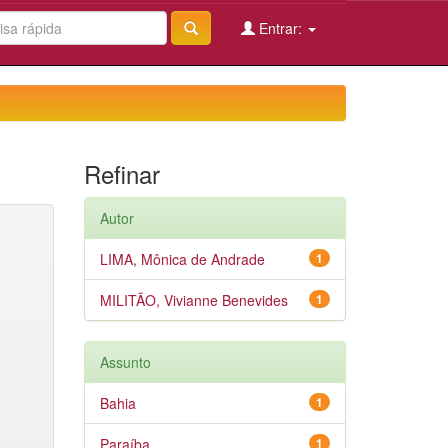
Entrar:
Refinar
Autor
LIMA, Mônica de Andrade
1
MILITÃO, Vivianne Benevides
1
Assunto
Bahia
1
Paraíba
1