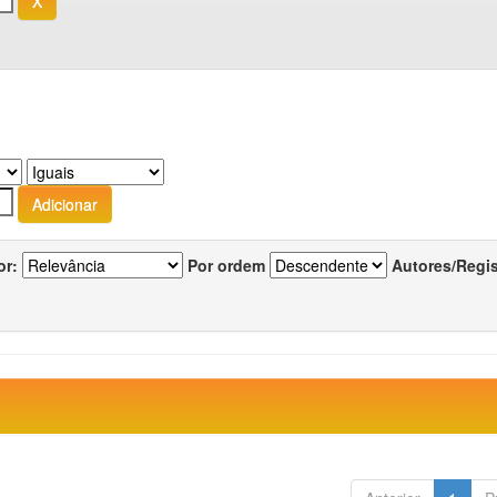
or:
Por ordem
Autores/Regi