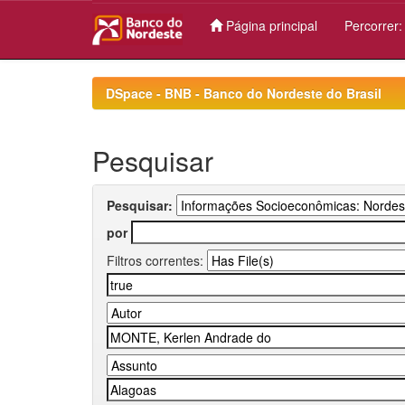
Página principal
Percorrer
Skip
navigation
DSpace - BNB - Banco do Nordeste do Brasil
Pesquisar
Pesquisar:
por
Filtros correntes: