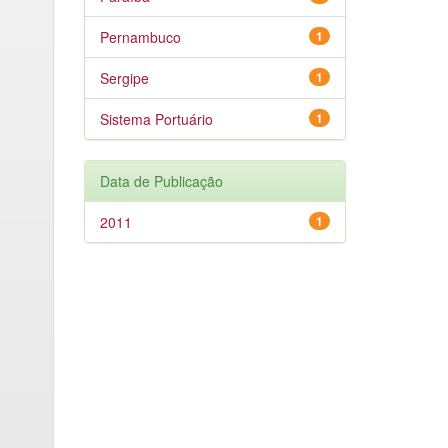
Pernambuco
1
Sergipe
1
Sistema Portuário
1
Data de Publicação
2011
1