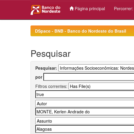
Página principal
Percorrer
Skip
navigation
DSpace - BNB - Banco do Nordeste do Brasil
Pesquisar
Pesquisar:
por
Filtros correntes: