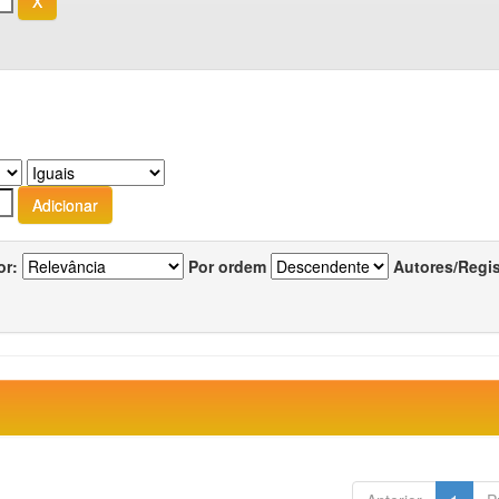
or:
Por ordem
Autores/Regi