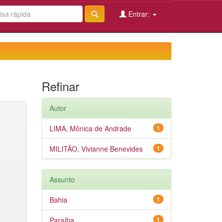
Entrar:
Refinar
Autor
LIMA, Mônica de Andrade
1
MILITÃO, Vivianne Benevides
1
Assunto
Bahia
1
Paraíba
1