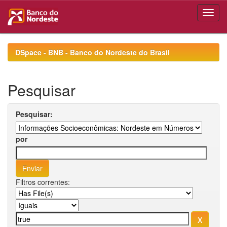
Skip
navigation
DSpace - BNB - Banco do Nordeste do Brasil
Pesquisar
Pesquisar:
por
Filtros correntes: