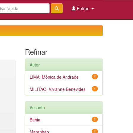
Entrar:
Refinar
Autor
LIMA, Mônica de Andrade
1
MILITÃO, Vivianne Benevides
1
Assunto
Bahia
1
Maranhão
1