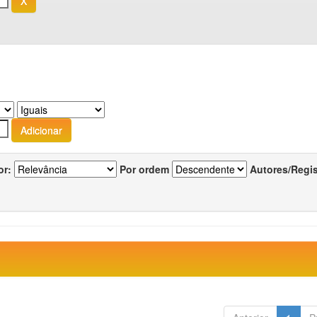
or:
Por ordem
Autores/Regi