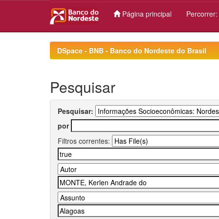
Página principal
Percorrer
Skip
navigation
DSpace - BNB - Banco do Nordeste do Brasil
Pesquisar
Pesquisar:
por
Filtros correntes: