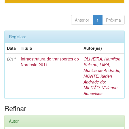
Anterior
1
Próxima
Registos:
Data
Título
Autor(es)
2011
Infraestrutura de transportes do
OLIVEIRA, Hamilton
Nordeste 2011
Reis de
;
LIMA,
Mônica de Andrade
;
MONTE, Kerlen
Andrade do
;
MILITÃO, Vivianne
Benevides
Refinar
Autor