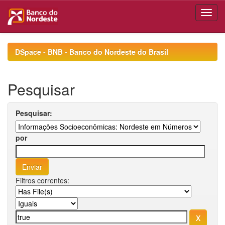
Skip
navigation
DSpace - BNB - Banco do Nordeste do Brasil
Pesquisar
Pesquisar:
por
Filtros correntes: