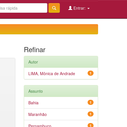
Entrar:
Refinar
Autor
LIMA, Mônica de Andrade
1
Assunto
Bahia
1
Maranhão
1
Pernambuco
1