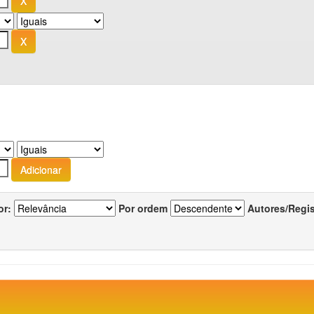
or:
Por ordem
Autores/Regi