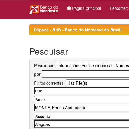
Página principal
Percorrer
Skip
navigation
DSpace - BNB - Banco do Nordeste do Brasil
Pesquisar
Pesquisar:
por
Filtros correntes: