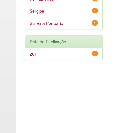
Sergipe
1
Sistema Portuário
1
Data de Publicação
2011
1