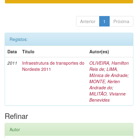
Anterior
1
Próxima
Registos:
Data
Título
Autor(es)
2011
Infraestrutura de transportes do
OLIVEIRA, Hamilton
Nordeste 2011
Reis de
;
LIMA,
Mônica de Andrade
;
MONTE, Kerlen
Andrade do
;
MILITÃO, Vivianne
Benevides
Refinar
Autor