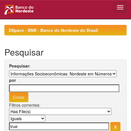
Skip
navigation
DSpace - BNB - Banco do Nordeste do Brasil
Pesquisar
Pesquisar:
por
Filtros correntes: