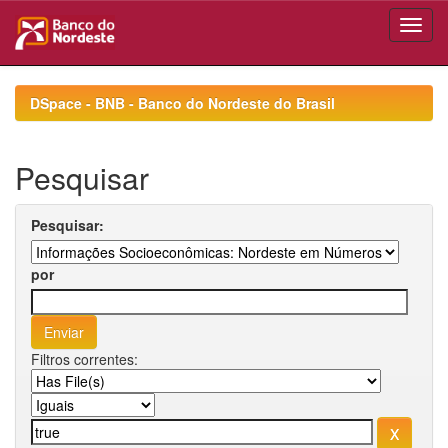
Skip
navigation
DSpace - BNB - Banco do Nordeste do Brasil
Pesquisar
Pesquisar:
por
Filtros correntes: