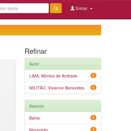
Entrar:
Refinar
Autor
LIMA, Mônica de Andrade
1
MILITÃO, Vivianne Benevides
1
Assunto
Bahia
1
Maranhão
1