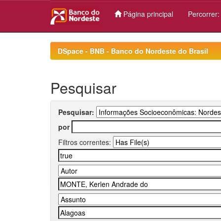
Página principal
Percorrer
Skip
navigation
DSpace - BNB - Banco do Nordeste do Brasil
Pesquisar
Pesquisar:
por
Filtros correntes: