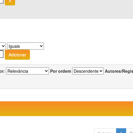
or:
Por ordem
Autores/Regi