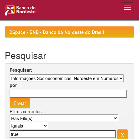
Skip
navigation
DSpace - BNB - Banco do Nordeste do Brasil
Pesquisar
Pesquisar:
por
Filtros correntes: