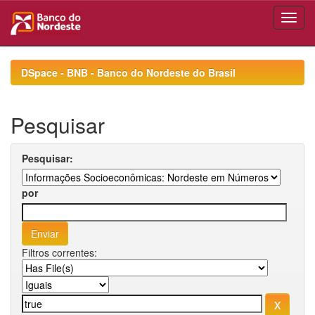
Skip
navigation
DSpace - BNB - Banco do Nordeste do Brasil
Pesquisar
Pesquisar:
por
Filtros correntes: