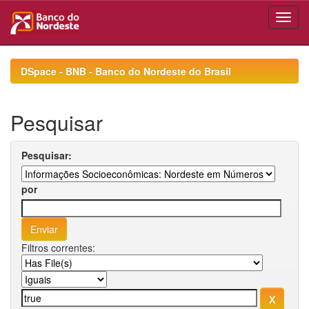
Skip
navigation
DSpace - BNB - Banco do Nordeste do Brasil
Pesquisar
Pesquisar:
por
Filtros correntes: