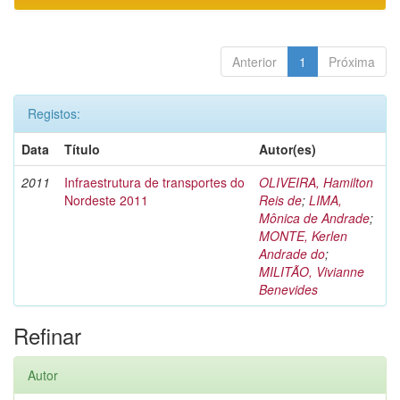
Anterior
1
Próxima
Registos:
Data
Título
Autor(es)
2011
Infraestrutura de transportes do
OLIVEIRA, Hamilton
Nordeste 2011
Reis de
;
LIMA,
Mônica de Andrade
;
MONTE, Kerlen
Andrade do
;
MILITÃO, Vivianne
Benevides
Refinar
Autor