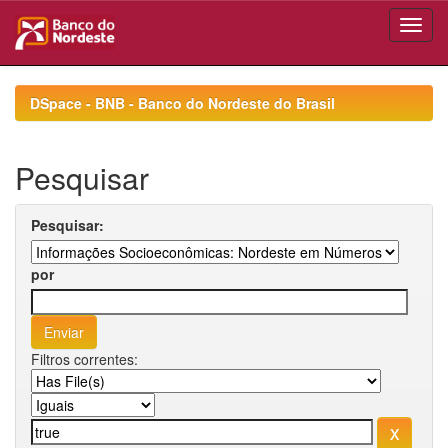
Skip
navigation
DSpace - BNB - Banco do Nordeste do Brasil
Pesquisar
Pesquisar:
por
Filtros correntes: