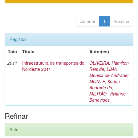
Anterior
1
Próxima
Registos:
Data
Título
Autor(es)
2011
Infraestrutura de transportes do
OLIVEIRA, Hamilton
Nordeste 2011
Reis de
;
LIMA,
Mônica de Andrade
;
MONTE, Kerlen
Andrade do
;
MILITÃO, Vivianne
Benevides
Refinar
Autor