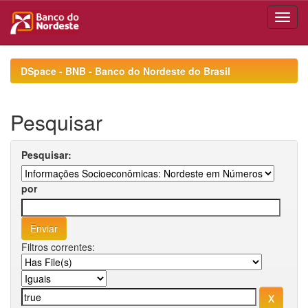
Skip
navigation
DSpace - BNB - Banco do Nordeste do Brasil
Pesquisar
Pesquisar:
por
Filtros correntes: