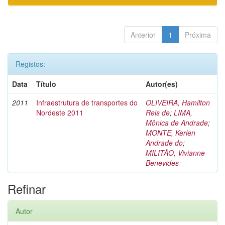
Anterior
1
Próxima
Registos:
Data
Título
Autor(es)
2011
Infraestrutura de transportes do
OLIVEIRA, Hamilton
Nordeste 2011
Reis de
;
LIMA,
Mônica de Andrade
;
MONTE, Kerlen
Andrade do
;
MILITÃO, Vivianne
Benevides
Refinar
Autor