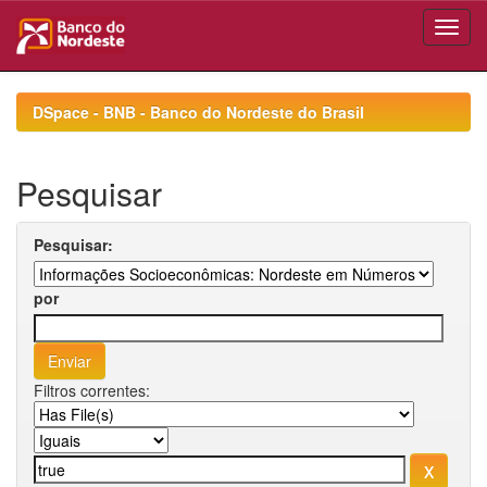
Skip
navigation
DSpace - BNB - Banco do Nordeste do Brasil
Pesquisar
Pesquisar:
por
Filtros correntes: