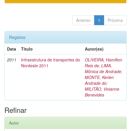
Anterior
1
Próxima
Registos:
Data
Título
Autor(es)
2011
Infraestrutura de transportes do
OLIVEIRA, Hamilton
Nordeste 2011
Reis de
;
LIMA,
Mônica de Andrade
;
MONTE, Kerlen
Andrade do
;
MILITÃO, Vivianne
Benevides
Refinar
Autor