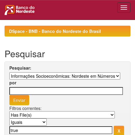
Skip
navigation
DSpace - BNB - Banco do Nordeste do Brasil
Pesquisar
Pesquisar:
por
Filtros correntes: