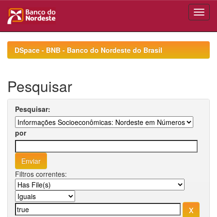
Skip
navigation
DSpace - BNB - Banco do Nordeste do Brasil
Pesquisar
Pesquisar:
por
Filtros correntes: