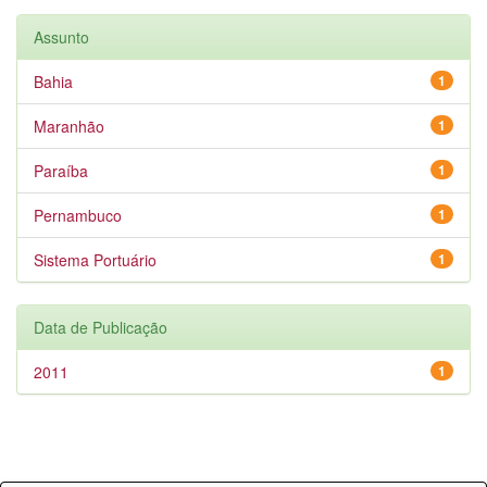
Assunto
Bahia
1
Maranhão
1
Paraíba
1
Pernambuco
1
Sistema Portuário
1
Data de Publicação
2011
1