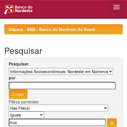
Skip
navigation
DSpace - BNB - Banco do Nordeste do Brasil
Pesquisar
Pesquisar:
por
Filtros correntes: