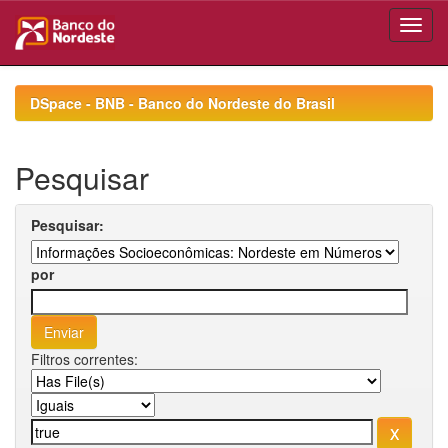
Skip
navigation
DSpace - BNB - Banco do Nordeste do Brasil
Pesquisar
Pesquisar:
por
Filtros correntes: