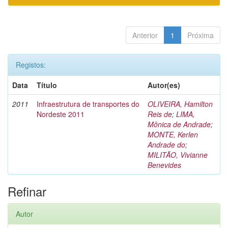
Anterior
1
Próxima
Registos:
Data
Título
Autor(es)
2011
Infraestrutura de transportes do
OLIVEIRA, Hamilton
Nordeste 2011
Reis de
;
LIMA,
Mônica de Andrade
;
MONTE, Kerlen
Andrade do
;
MILITÃO, Vivianne
Benevides
Refinar
Autor