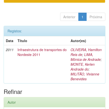
Anterior
1
Próxima
Registos:
Data
Título
Autor(es)
2011
Infraestrutura de transportes do
OLIVEIRA, Hamilton
Nordeste 2011
Reis de
;
LIMA,
Mônica de Andrade
;
MONTE, Kerlen
Andrade do
;
MILITÃO, Vivianne
Benevides
Refinar
Autor