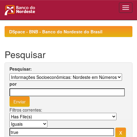
Skip
navigation
DSpace - BNB - Banco do Nordeste do Brasil
Pesquisar
Pesquisar:
por
Filtros correntes: