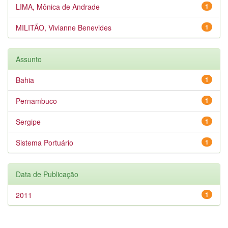
LIMA, Mônica de Andrade
1
MILITÃO, Vivianne Benevides
1
Assunto
Bahia
1
Pernambuco
1
Sergipe
1
Sistema Portuário
1
Data de Publicação
2011
1