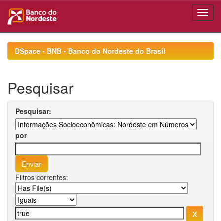
Skip
navigation
DSpace - BNB - Banco do Nordeste do Brasil
Pesquisar
Pesquisar:
por
Filtros correntes: