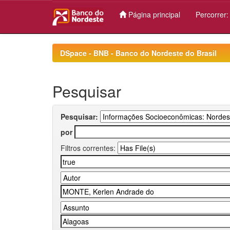
Página principal
Percorrer
Skip
navigation
DSpace - BNB - Banco do Nordeste do Brasil
Pesquisar
Pesquisar:
por
Filtros correntes: