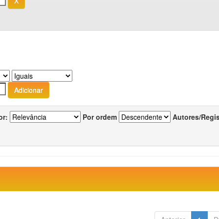
or:
Por ordem
Autores/Regi