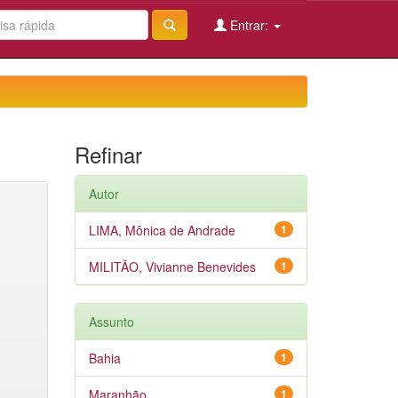
Entrar:
Refinar
Autor
LIMA, Mônica de Andrade
1
MILITÃO, Vivianne Benevides
1
Assunto
Bahia
1
Maranhão
1