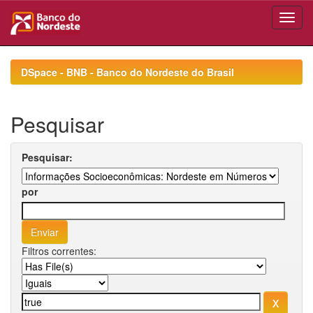
Skip
navigation
DSpace - BNB - Banco do Nordeste do Brasil
Pesquisar
Pesquisar:
por
Filtros correntes: