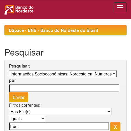
Skip
navigation
DSpace - BNB - Banco do Nordeste do Brasil
Pesquisar
Pesquisar:
por
Filtros correntes: