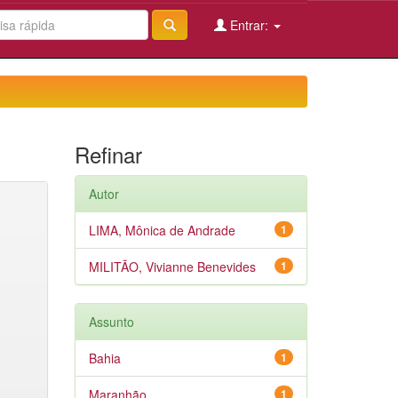
Entrar:
Refinar
Autor
LIMA, Mônica de Andrade
1
MILITÃO, Vivianne Benevides
1
Assunto
Bahia
1
Maranhão
1