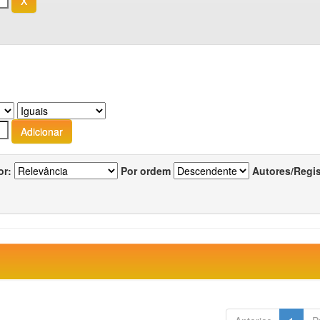
or:
Por ordem
Autores/Regi