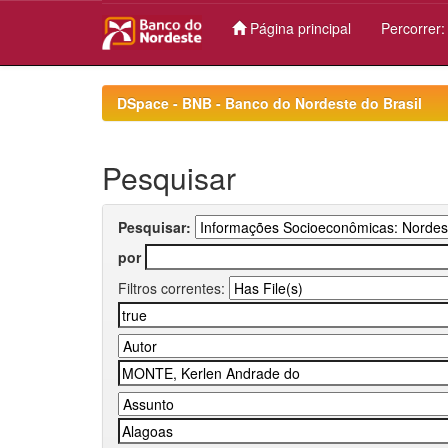
Página principal
Percorrer
Skip
navigation
DSpace - BNB - Banco do Nordeste do Brasil
Pesquisar
Pesquisar:
por
Filtros correntes: