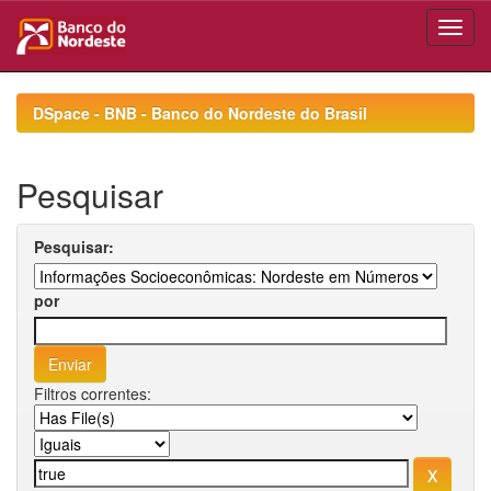
Skip
navigation
DSpace - BNB - Banco do Nordeste do Brasil
Pesquisar
Pesquisar:
por
Filtros correntes: