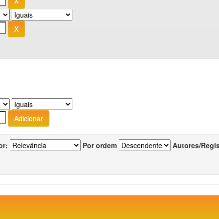
or:
Por ordem
Autores/Regi