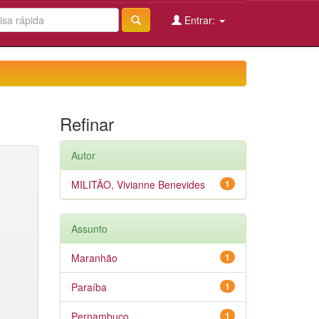
Entrar:
Refinar
Autor
MILITÃO, Vivianne Benevides
1
Assunto
Maranhão
1
Paraíba
1
Pernambuco
1