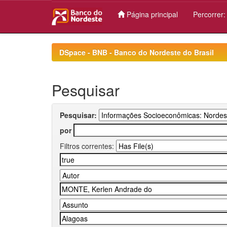
Página principal
Percorrer
Skip
navigation
DSpace - BNB - Banco do Nordeste do Brasil
Pesquisar
Pesquisar:
por
Filtros correntes: