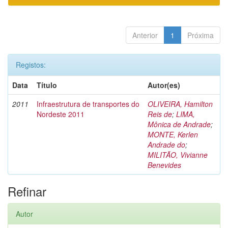
Anterior
1
Próxima
Registos:
Data
Título
Autor(es)
2011
Infraestrutura de transportes do
OLIVEIRA, Hamilton
Nordeste 2011
Reis de
;
LIMA,
Mônica de Andrade
;
MONTE, Kerlen
Andrade do
;
MILITÃO, Vivianne
Benevides
Refinar
Autor