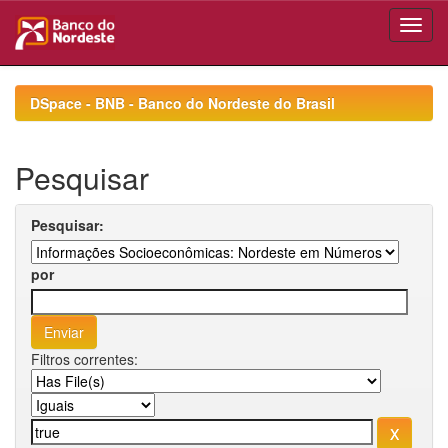
Skip
navigation
DSpace - BNB - Banco do Nordeste do Brasil
Pesquisar
Pesquisar:
por
Filtros correntes: