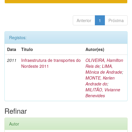
Anterior
1
Próxima
Registos:
Data
Título
Autor(es)
2011
Infraestrutura de transportes do
OLIVEIRA, Hamilton
Nordeste 2011
Reis de
;
LIMA,
Mônica de Andrade
;
MONTE, Kerlen
Andrade do
;
MILITÃO, Vivianne
Benevides
Refinar
Autor