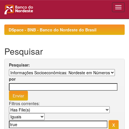
Skip
navigation
DSpace - BNB - Banco do Nordeste do Brasil
Pesquisar
Pesquisar:
por
Filtros correntes: