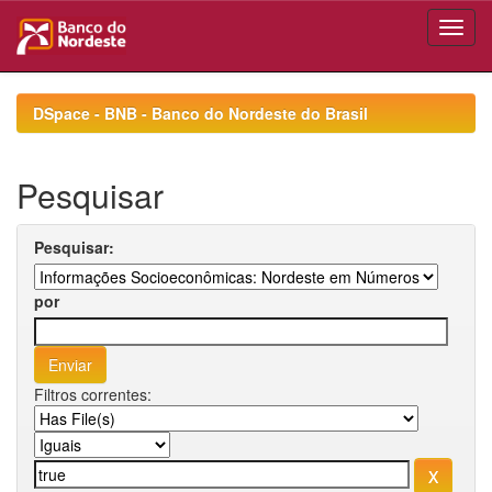
Skip
navigation
DSpace - BNB - Banco do Nordeste do Brasil
Pesquisar
Pesquisar:
por
Filtros correntes: