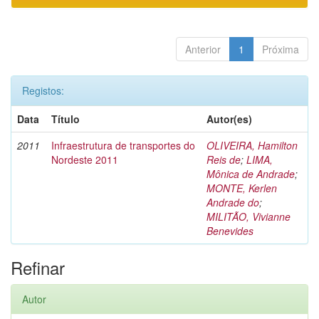
Anterior
1
Próxima
Registos:
Data
Título
Autor(es)
2011
Infraestrutura de transportes do
OLIVEIRA, Hamilton
Nordeste 2011
Reis de
;
LIMA,
Mônica de Andrade
;
MONTE, Kerlen
Andrade do
;
MILITÃO, Vivianne
Benevides
Refinar
Autor