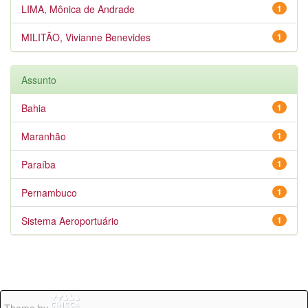
LIMA, Mônica de Andrade
1
MILITÃO, Vivianne Benevides
1
Assunto
Bahia
1
Maranhão
1
Paraíba
1
Pernambuco
1
Sistema Aeroportuário
1