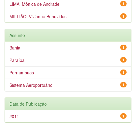
LIMA, Mônica de Andrade
1
MILITÃO, Vivianne Benevides
1
Assunto
Bahia
1
Paraíba
1
Pernambuco
1
Sistema Aeroportuário
1
Data de Publicação
2011
1