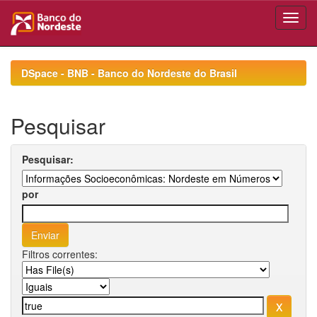
Skip
navigation
DSpace - BNB - Banco do Nordeste do Brasil
Pesquisar
Pesquisar:
por
Filtros correntes: