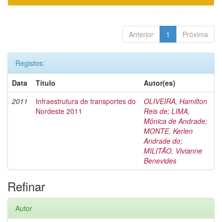
Anterior
1
Próxima
Registos:
Data
Título
Autor(es)
2011
Infraestrutura de transportes do
OLIVEIRA, Hamilton
Nordeste 2011
Reis de
;
LIMA,
Mônica de Andrade
;
MONTE, Kerlen
Andrade do
;
MILITÃO, Vivianne
Benevides
Refinar
Autor