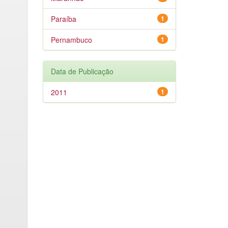
Paraíba
1
Pernambuco
1
Data de Publicação
2011
1