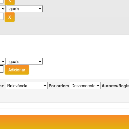
or:
Por ordem
Autores/Regi