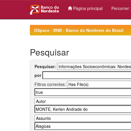
Página principal
Percorrer
Skip
navigation
DSpace - BNB - Banco do Nordeste do Brasil
Pesquisar
Pesquisar:
por
Filtros correntes: