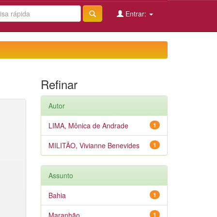
Entrar:
Refinar
Autor
LIMA, Mônica de Andrade
1
MILITÃO, Vivianne Benevides
1
Assunto
Bahia
1
Maranhão
1