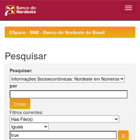
Skip
navigation
DSpace - BNB - Banco do Nordeste do Brasil
Pesquisar
Pesquisar:
por
Filtros correntes: