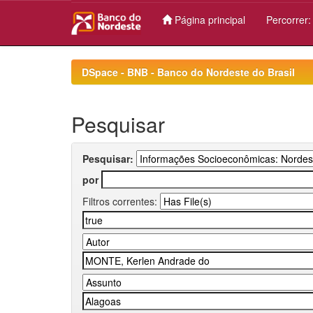
Página principal
Percorrer
Skip
navigation
DSpace - BNB - Banco do Nordeste do Brasil
Pesquisar
Pesquisar:
por
Filtros correntes: