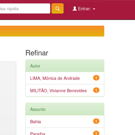
Entrar:
Refinar
Autor
LIMA, Mônica de Andrade
1
MILITÃO, Vivianne Benevides
1
Assunto
Bahia
1
Paraíba
1