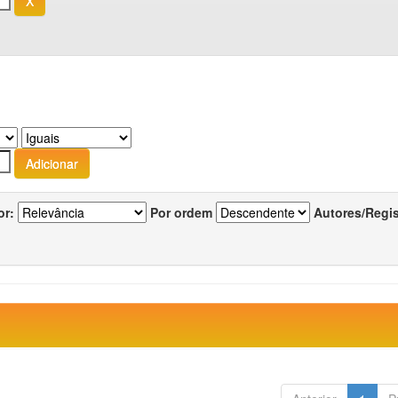
or:
Por ordem
Autores/Regi