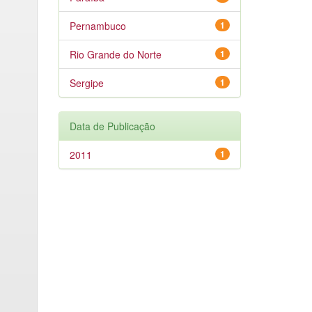
Pernambuco
1
Rio Grande do Norte
1
Sergipe
1
Data de Publicação
2011
1