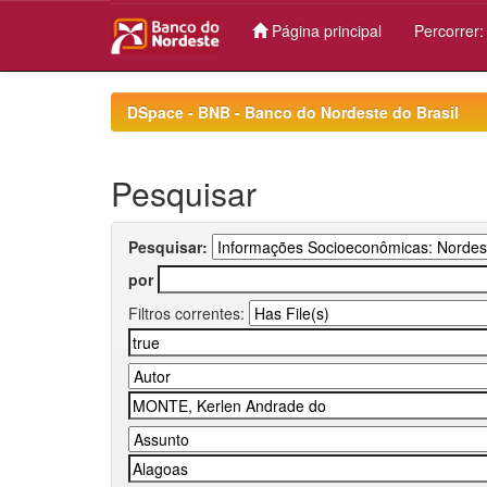
Página principal
Percorrer
Skip
navigation
DSpace - BNB - Banco do Nordeste do Brasil
Pesquisar
Pesquisar:
por
Filtros correntes: