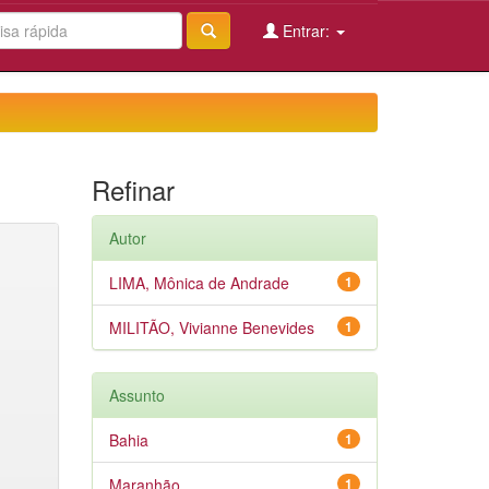
Entrar:
Refinar
Autor
LIMA, Mônica de Andrade
1
MILITÃO, Vivianne Benevides
1
Assunto
Bahia
1
Maranhão
1