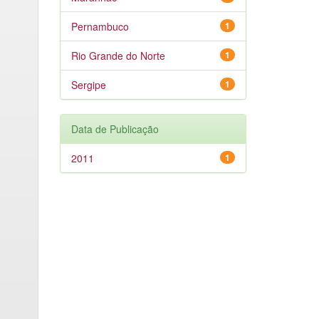
Pernambuco
1
Rio Grande do Norte
1
Sergipe
1
Data de Publicação
2011
1