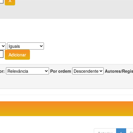
or:
Por ordem
Autores/Regi