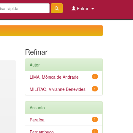
Entrar:
Refinar
Autor
LIMA, Mônica de Andrade
1
MILITÃO, Vivianne Benevides
1
Assunto
Paraíba
1
Pernambuco
1