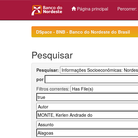
Página principal
Percorrer
Skip
navigation
DSpace - BNB - Banco do Nordeste do Brasil
Pesquisar
Pesquisar:
por
Filtros correntes: