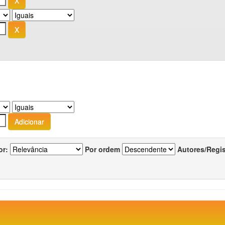
or:
Por ordem
Autores/Regi