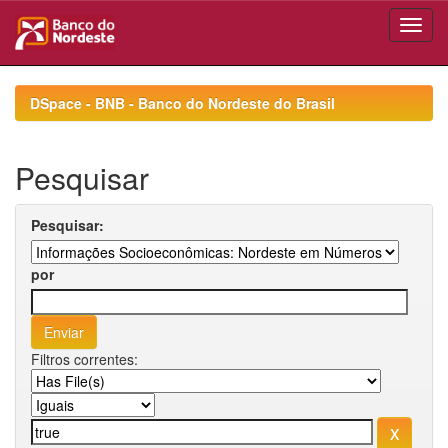
Skip
navigation
DSpace - BNB - Banco do Nordeste do Brasil
Pesquisar
Pesquisar:
por
Filtros correntes: