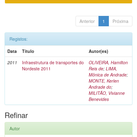
Anterior
1
Próxima
Registos:
Data
Título
Autor(es)
2011
Infraestrutura de transportes do
OLIVEIRA, Hamilton
Nordeste 2011
Reis de
;
LIMA,
Mônica de Andrade
;
MONTE, Kerlen
Andrade do
;
MILITÃO, Vivianne
Benevides
Refinar
Autor