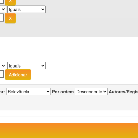
or:
Por ordem
Autores/Regi