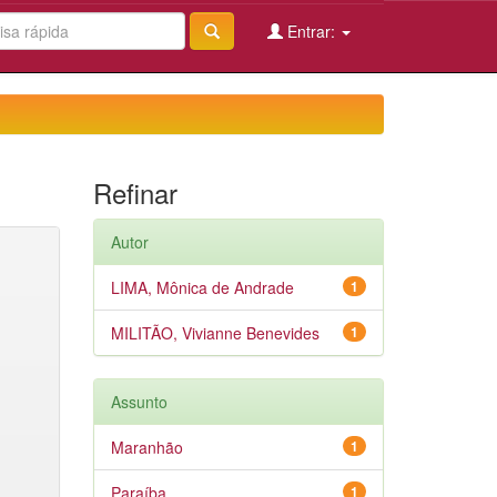
Entrar:
Refinar
Autor
LIMA, Mônica de Andrade
1
MILITÃO, Vivianne Benevides
1
Assunto
Maranhão
1
Paraíba
1