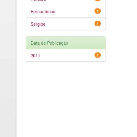
Pernambuco
1
Sergipe
1
Data de Publicação
2011
1