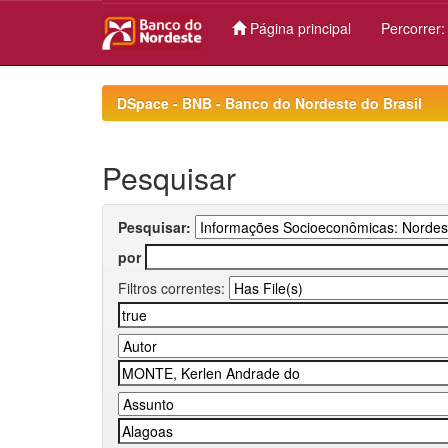
Página principal
Percorrer
Skip
navigation
DSpace - BNB - Banco do Nordeste do Brasil
Pesquisar
Pesquisar:
por
Filtros correntes: