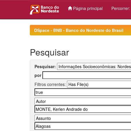
Página principal
Percorrer
Skip
navigation
DSpace - BNB - Banco do Nordeste do Brasil
Pesquisar
Pesquisar:
por
Filtros correntes: