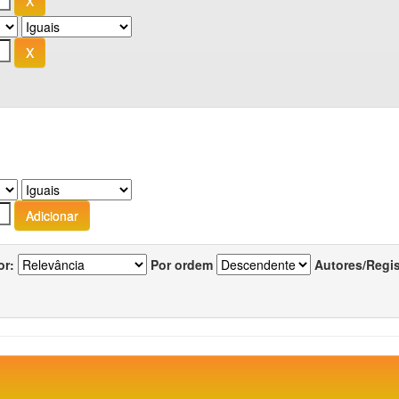
or:
Por ordem
Autores/Regi