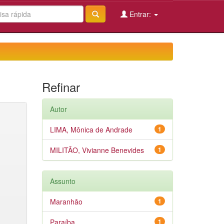
Entrar:
Refinar
Autor
LIMA, Mônica de Andrade
1
MILITÃO, Vivianne Benevides
1
Assunto
Maranhão
1
Paraíba
1