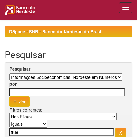
Skip
navigation
DSpace - BNB - Banco do Nordeste do Brasil
Pesquisar
Pesquisar:
por
Filtros correntes: