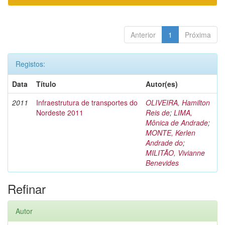
Anterior
1
Próxima
Registos:
Data
Título
Autor(es)
2011
Infraestrutura de transportes do
OLIVEIRA, Hamilton
Nordeste 2011
Reis de
;
LIMA,
Mônica de Andrade
;
MONTE, Kerlen
Andrade do
;
MILITÃO, Vivianne
Benevides
Refinar
Autor