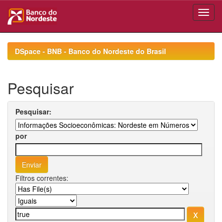
Skip
navigation
DSpace - BNB - Banco do Nordeste do Brasil
Pesquisar
Pesquisar:
por
Filtros correntes: